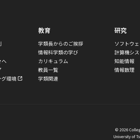
教育
研究
割
学類長からのご挨拶
ソフトウェ
情報科学類の学び
計算機シス
々へ
カリキュラム
知能情報
プ
教員一覧
情報数理
ング環境
学類関連
© 2026 Colleg
University of T