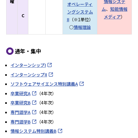
曜
情報システ
オペレーティ
ム
、
知能情報
ングシステム
C
メディア
）
II
（※1単位）
○
情報理論
通年・集中
インターンシップI
インターンシップII
ソフトウェアサイエンス特別講義A
卒業研究A
（4年次）
卒業研究B
（4年次）
専門語学A
（4年次）
専門語学B
（4年次）
情報システム特別講義B