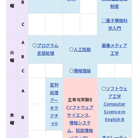
B
曜
制度
◯量子情報科
C
学入門
A
○
プログラム
画像メディア
○
人工知能
火
言語処理
工学
B
曜
C
○
情報理論
並列
○
ソフトウェ
A
処理
ア工学
主専攻実験B
アー
Computer
(
ソフトウェア
キテ
Science in
水
サイエンス
、
クチ
B
English B
曜
情報システ
ャII
ム
、
知能情報
オペレーティ