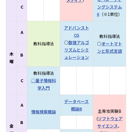
メディア
）
C
ングシステム
II
（※1単位）
アドバンスト
A
CG
教科指導法
○
数理アルゴ
教科指導法
○
オートマト
リズムとシミ
ンと形式言語
木
B
ュレーション
曜
教科指導法
C
◯量子情報科
学入門
データベース
A
概論B
主専攻実験B
情報検索概論
(
ソフトウェア
B
金
サイエンス
、