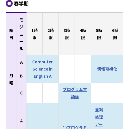
春学期
モ
ジ
曜
1時
2時
3時
4時
5時
6時
ュ
日
限
限
限
限
限
限
ー
ル
Computer
A
Science in
情報可視化
月
B
English A
曜
プログラム言
C
語論
並列
処理
A
アー
○
プログラミ