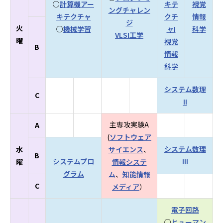
○
計算機アー
キテ
視覚
ングチャレン
キテクチャ
クチ
情報
ジ
火
○
機械学習
ャI
科学
VLSI工学
曜
視覚
B
情報
科学
システム数理
C
II
主専攻実験A
A
(
ソフトウェア
システム数理
水
サイエンス
、
B
システムプロ
III
曜
情報システ
グラム
ム
、
知能情報
C
メディア
）
電子回路
○
ヒューマン