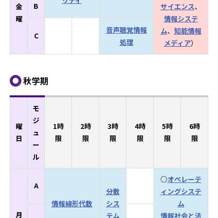
B
金
サイエンス
、
曜
情報システ
音声聴覚情報
ム
、
知能情報
C
処理
メディア
）
秋学期
モ
ジ
曜
1時
2時
3時
4時
5時
6時
ュ
日
限
限
限
限
限
限
ー
ル
○
オペレーテ
A
分散
ィングシステ
情報線形代数
シス
ム
月
テム
情報社会と法