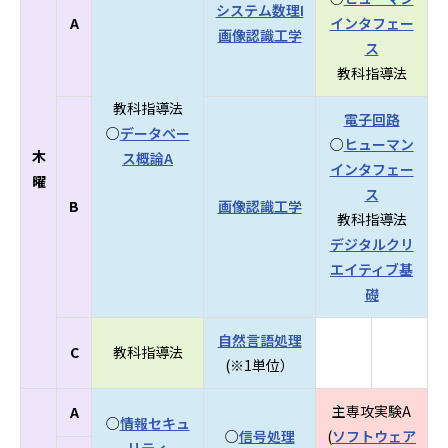
システム数理I
A
インタフェー
画像認識工学
ス
教科指導法
教科指導法
電子回路
○
データベー
○
ヒューマン
木
ス概論A
インタフェー
曜
ス
B
画像認識工学
教科指導法
デジタルクリ
エイティブ基
礎
自然言語処理
C
教科指導法
(※1単位）
主専攻実験A
A
○
情報セキュ
○
信号処理
(
ソフトウェア
リティ