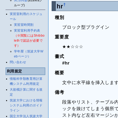
3C206室
(azaleaグ
†
hr
ループ)
実習室利用のスケジュ
種別
ール
実習室時間割
ブロック型プラグイン
実習室利用予約表
（※閲覧にはShibbo
重要度
lethで認証が必要で
す）
★★☆☆☆
学年暦（筑波大学W
書式
ebページ）
#hr
問い合わせ
利用規定
概要
情報科学類教育用計算
文中に水平線を挿入しま
機システム利用規定
大規模計算に関する規
備考
定
筑波大学における情報
段落やリスト、テーブル内な
システム利用のガイド
ックを抜けてしまう個所
ライン
スト内など左右マージン
国立大学法人筑波大学