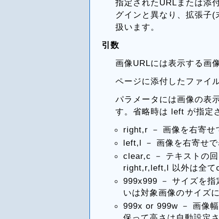
指定されたURLまたは添付
グインと異なり、拡張子(
扱います。
引数
画像URLには表示する画
ページに添付したファイ
パラメータには画像の表
す。省略時は left が
right,r － 画像を右
left,l － 画像を右寄
clear,c － テキス
right,r,left,l 
999x999 － サイズ
いは対象画像のサイズ
999x or 999w 
保って高さは自動設定