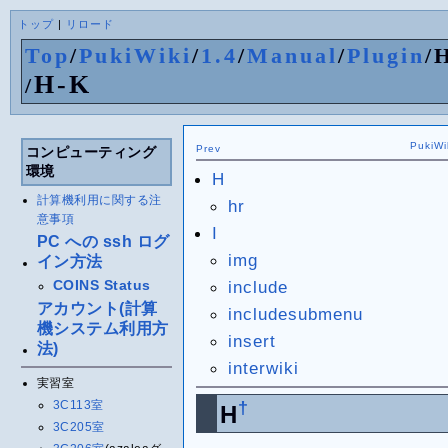
トップ
|
リロード
Top
/
PukiWiki
/
1.4
/
Manual
/
Plugin
/
H-K
/
PukiWi
Prev
コンピューティング
環境
H
計算機利用に関する注
hr
意事項
I
PC への ssh ログ
img
イン方法
COINS Status
include
アカウント(計算
includesubmenu
機システム利用方
insert
法)
interwiki
実習室
3C113室
†
H
3C205室