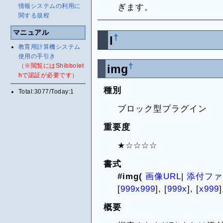
ぎます。
情報システムの利用に
関する規程
マニュアル
†
I
教育用計算機システム
使用の手引き
†
（※閲覧にはShibbolet
img
hで認証が必要です）
種別
Total:3077/Today:1
ブロック型プラグイン
重要度
★☆☆☆☆
書式
#img(
画像URL
|
添付ファ
[
999x999
], [
999x
], [
x999
]
概要