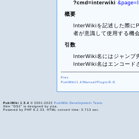
?cmd=interwiki
&page=I
概要
InterWikiを記述した際
者が意識して使用する機
引数
InterWiki名にはジャンプ
InterWiki名はエンコ
Prev
PukiWiki/1.4/Manual/Plugin/E-G
PukiWiki 1.5.4
© 2001-2022
PukiWiki Development Team
.
Skin "GS2" is designed by yiza.
Powered by PHP 8.2.33. HTML convert time: 0.713 sec.