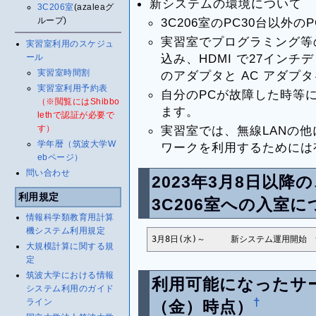
新システムの環境について
3C206室
(azaleaグ
ループ)
3C206室のPC30台以外
実習室でプログラミング等の
実習室利用のスケジュ
込み、HDMI で27インチ
ール
実習室時間割
のアダプタと AC アダプ
実習室利用予約表
自分のPCが故障した時等
（※閲覧にはShibbo
ます。
lethで認証が必要で
す）
実習室では、無線LANの他
学年暦（筑波大学W
ワークを利用するためには
ebページ）
問い合わせ
2023年3月8日以降の
利用規定
3C206室への入室に
情報科学類教育用計算
機システム利用規定
3月8日(水)～   	新シ
大規模計算に関する規
定
筑波大学における情報
利用可能になったサー
システム利用のガイド
†
ライン
（金）時点）