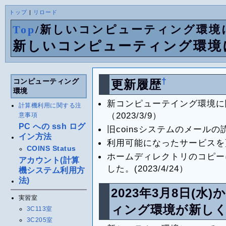
トップ
|
リロード
Top
/
新しいコンピューティング環境に
新しいコンピューティング環境に
†
コンピューティング
更新履歴
環境
新コンピューテイング環境に
計算機利用に関する注
（2023/3/9）
意事項
PC への ssh ログ
旧coinsシステムのメールの読
イン方法
利用可能になったサービスを更新
COINS Status
ホームディレクトリのコピー
アカウント(計算
した。(2023/4/24）
機システム利用方
法)
2023年3月8日(
実習室
ィング環境が新し
3C113室
3C205室