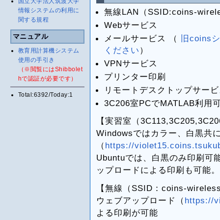
国立大学法人筑波大学
情報システムの利用に
無線LAN（SSID:coins-wire
関する規程
Webサービス
マニュアル
メールサービス （
旧coi
ください
）
教育用計算機システム
使用の手引き
VPNサービス
（※閲覧にはShibbolet
プリンター印刷
hで認証が必要です）
リモートデスクトップサービ
Total:6392/Today:1
3C206室PCでMATLAB利用
【実習室（3C113,3C205,3C2
Windowsではカラー、白黒
（
https://violet15.coins.tsuku
Ubuntuでは、白黒のみ印刷
ップロードによる印刷も可能。
【無線（SSID：coins-wirele
ウェブアップロード（
https://
よる印刷が可能