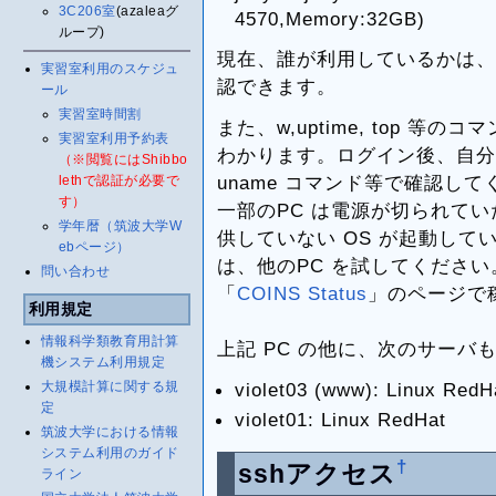
3C206室
(azaleaグ
4570,Memory:32GB)
ループ)
現在、誰が利用しているかは、wh
実習室利用のスケジュ
認できます。
ール
実習室時間割
また、w,uptime, top 
実習室利用予約表
わかります。ログイン後、自分
（※閲覧にはShibbo
uname コマンド等で確認して
lethで認証が必要で
す）
一部のPC は電源が切られていたり
学年暦（筑波大学W
供していない OS が起動し
ebページ）
は、他のPC を試してください
問い合わせ
「
COINS Status
」のページで
利用規定
情報科学類教育用計算
上記 PC の他に、次のサーバも
機システム利用規定
大規模計算に関する規
violet03 (www): Linux RedH
定
violet01: Linux RedHat
筑波大学における情報
システム利用のガイド
†
sshアクセス
ライン