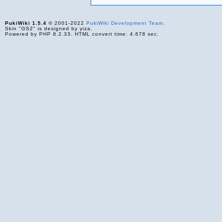
PukiWiki 1.5.4
© 2001-2022
PukiWiki Development Team
.
Skin "GS2" is designed by yiza.
Powered by PHP 8.2.33. HTML convert time: 4.678 sec.