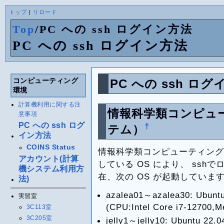
トップ
|
リロード
Top
/
PC への ssh ログイン方法
PC への ssh ログイン方法
コンピューティング
PC への ssh ロ
環境
計算機利用に関する注
情報科学類コンピュー
意事項
PC への ssh ログ
†
テム）
イン方法
COINS Status
情報科学類コンピューティング環
アカウント(計算
している OS により、 sshで
機システム利用方
在、次の OS が起動していま
法)
azalea01～azalea30: Ubun
実習室
(CPU:Intel Core i7-12700,
3C113室
3C205室
jelly1～jelly10: Ubuntu 22.0