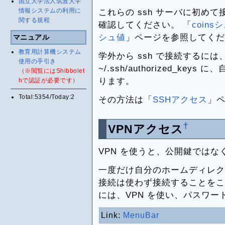
国立大学法人筑波大学
情報システムの利用に
これらの ssh サーバに初め
関する規程
確認してください。 「
coin
シュ値
」ページを参照してくだ
マニュアル
教育用計算機システム
学外から ssh で接続するに
使用の手引き
~/.ssh/authorized_k
（※閲覧にはShibbolet
ります。
hで認証が必要です）
Total:5354/Today:2
その方法は「
SSHアクセス
」
†
VPNアクセス
VPN を使うと、公開鍵では
一度だけ自分のホームディレク
接続は使わず接続することをこ
には、VPN を使い、パスワ
Link:
MenuBar