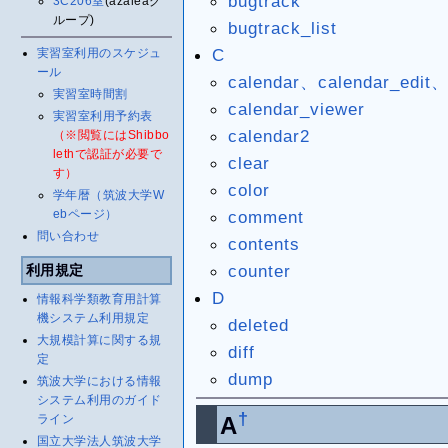
bugtrack
3C206室
(azaleaグ
ループ)
bugtrack_list
C
実習室利用のスケジュ
ール
calendar、calendar_edit、
実習室時間割
calendar_viewer
実習室利用予約表
calendar2
（※閲覧にはShibbo
lethで認証が必要で
clear
す）
color
学年暦（筑波大学W
ebページ）
comment
問い合わせ
contents
counter
利用規定
D
情報科学類教育用計算
機システム利用規定
deleted
大規模計算に関する規
diff
定
dump
筑波大学における情報
システム利用のガイド
†
ライン
A
国立大学法人筑波大学