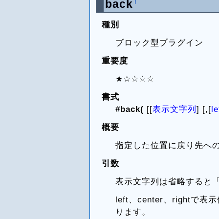
†
back
種別
ブロック型プラグイン
重要度
★☆☆☆☆
書式
#back(
[[
表示文字列
] [,[
le
概要
指定した位置に戻り先へ
引数
表示文字列は省略すると
left、center、righ
ります。