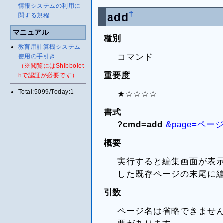
情報システムの利用に
†
add
関する規程
マニュアル
種別
教育用計算機システム
コマンド
使用の手引き
（※閲覧にはShibbolet
重要度
hで認証が必要です）
Total:5099/Today:1
★☆☆☆☆
書式
?cmd=add
&page=ペー
概要
実行すると編集画面が表
した既存ページの末尾に
引数
ページ名は省略できませ
要があります。