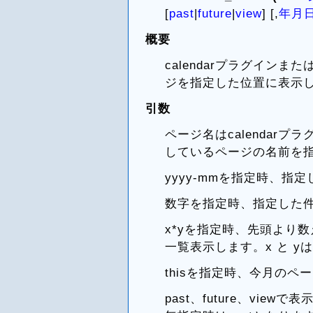
[
past
|
future
|
view
] [,
年月
概要
calendarプラグインまた
ジを指定した位置に表示
引数
ページ名はcalendarプラ
しているページの名前を
yyyy-mmを指定時、指
数字を指定時、指定した
x*yを指定時、先頭より数
一覧表示します。x と y
thisを指定時、今月のペ
past、future、vi