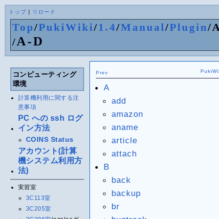
トップ
|
リロード
Top
/
PukiWiki
/
1.4
/
Manual
/
Plugin
/
A-D
/
PukiWi
Prev
コンピューティング
環境
A
計算機利用に関する注
add
意事項
amazon
PC への ssh ログ
aname
イン方法
COINS Status
article
アカウント(計算
attach
機システム利用方
B
法)
back
実習室
backup
3C113室
br
3C205室