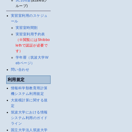
3C206室
(azaleaグ
ループ)
実習室利用のスケジュ
ール
実習室時間割
実習室利用予約表
（※閲覧にはShibbo
lethで認証が必要で
す）
学年暦（筑波大学W
ebページ）
問い合わせ
利用規定
情報科学類教育用計算
機システム利用規定
大規模計算に関する規
定
筑波大学における情報
システム利用のガイド
ライン
国立大学法人筑波大学