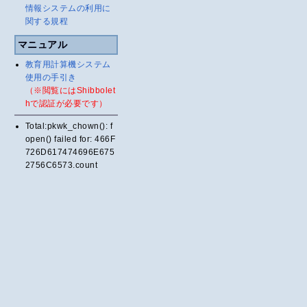
情報システムの利用に
関する規程
マニュアル
教育用計算機システム
使用の手引き
（※閲覧にはShibbolet
hで認証が必要です）
Total:pkwk_chown(): f
open() failed for: 466F
726D617474696E675
2756C6573.count