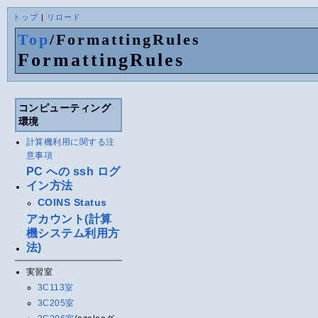
トップ
|
リロード
Top
/
FormattingRules
FormattingRules
コンピューティング
環境
計算機利用に関する注
意事項
PC への ssh ログ
イン方法
COINS Status
アカウント(計算
機システム利用方
法)
実習室
3C113室
3C205室