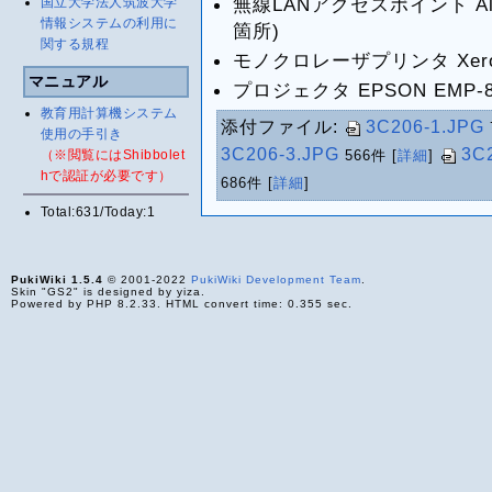
無線LANアクセスポイント Allied
国立大学法人筑波大学
情報システムの利用に
箇所)
関する規程
モノクロレーザプリンタ Xerox D
マニュアル
プロジェクタ EPSON EMP-83
教育用計算機システム
添付ファイル:
3C206-1.JPG
使用の手引き
3C206-3.JPG
3C
（※閲覧にはShibbolet
566件
[
詳細
]
hで認証が必要です）
686件
[
詳細
]
Total:631/Today:1
PukiWiki 1.5.4
© 2001-2022
PukiWiki Development Team
.
Skin "GS2" is designed by yiza.
Powered by PHP 8.2.33. HTML convert time: 0.355 sec.