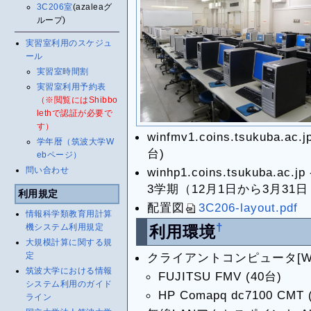
3C206室
(azaleaグ
ループ)
実習室利用のスケジュ
ール
実習室時間割
実習室利用予約表
（※閲覧にはShibbo
lethで認証が必要で
す）
winfmv1.coins.tsukuba.ac.jp
学年暦（筑波大学W
台)
ebページ）
問い合わせ
winhp1.coins.tsukuba.ac.jp
3学期（12月1日から3月31
利用規定
配置図
3C206-layout.pdf
情報科学類教育用計算
†
機システム利用規定
利用環境
大規模計算に関する規
定
クライアントコンピュータ[Win
筑波大学における情報
FUJITSU FMV (40台)
システム利用のガイド
HP Comapq dc7100 CMT 
ライン