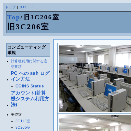
トップ
|
リロード
Top
/
旧3C206室
旧3C206室
コンピューティング
環境
計算機利用に関する注
意事項
PC への ssh ログ
イン方法
COINS Status
アカウント(計算
機システム利用方
法)
実習室
3C113室
3C205室