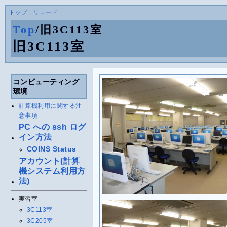
トップ
|
リロード
Top
/
旧3C113室
旧3C113室
コンピューティング
環境
計算機利用に関する注
意事項
PC への ssh ログ
イン方法
COINS Status
アカウント(計算
機システム利用方
法)
実習室
3C113室
3C205室