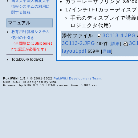
カラーレーザプリンタ Xerox Doc
国立大学法人筑波大学
情報システムの利用に
17インチTFTカラーディスプレイ 
関する規程
手元のディスプレイで講義
マニュアル
ロジェクタ代用)
教育用計算機システム
添付ファイル:
3C113-4.JPG
使用の手引き
3C113-2.JPG
3C1
（※閲覧にはShibbolet
482件
[
詳細
]
hで認証が必要です）
layout.pdf
659件
[
詳細
]
Total:604/Today:1
PukiWiki 1.5.4
© 2001-2022
PukiWiki Development Team
.
Skin "GS2" is designed by yiza.
Powered by PHP 8.2.33. HTML convert time: 5.007 sec.