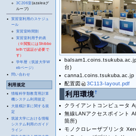
3C206室
(azaleaグ
ループ)
実習室利用のスケジュ
ール
実習室時間割
実習室利用予約表
（※閲覧にはShibbo
lethで認証が必要で
す）
balsam1.coins.tsukuba.ac.jp
学年暦（筑波大学W
台)
ebページ）
問い合わせ
canna1.coins.tsukuba.ac.jp
配置図
3C113-layout.pdf
利用規定
†
利用環境
情報科学類教育用計算
機システム利用規定
クライアントコンピュータ Apple
大規模計算に関する規
定
無線LANアクセスポイント Allied
筑波大学における情報
箇所)
システム利用のガイド
モノクロレーザプリンタ Xerox D
ライン