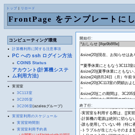
トップ
|
リロード
FrontPage をテンプレートに
開始行:
コンピューティング環境
計算機利用に関する注意事項
PC への ssh ログイン方法
COINS Status
アカウント(計算機システ
ム利用方法)
実習室
3C113室
3C205室
終了行:
3C206室
(azaleaグループ)
実習室利用のスケジュール
実習室時間割
実習室利用予約表