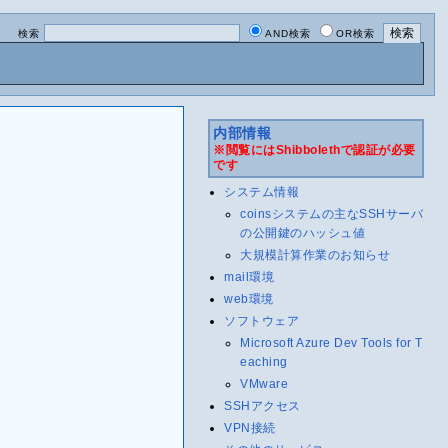
検索
AND検索
OR検索
内部情報
※閲覧にはShibbolethで認証が必要
です
システム情報
coinsシステムの主なSSHサーバ
の公開鍵のハッシュ値
大規模計算作業のお知らせ
mail環境
web環境
ソフトウェア
Microsoft Azure Dev Tools for T
eaching
VMware
SSHアクセス
VPN接続