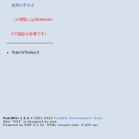
使用の手引き
（※閲覧にはShibbolet
hで認証が必要です）
Total:0/Today:0
PukiWiki 1.5.4
© 2001-2022
PukiWiki Development Team
.
Skin "GS2" is designed by yiza.
Powered by PHP 8.2.33. HTML convert time: 0.330 sec.