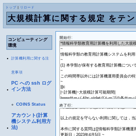
トップ
|
リロード
大規模計算に関する規定 をテ
開始行:
コンピューティング
環境
計算機利用に関する注
意事項
PC への ssh ログ
イン方法
COINS Status
終了行:
アカウント(計算
機システム利用方
法)