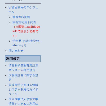
実習室利用のスケジュ
ール
実習室時間割
実習室利用予約表
（※閲覧にはShibbo
lethで認証が必要で
す）
学年暦（筑波大学W
ebページ）
問い合わせ
利用規定
情報科学類教育用計算
機システム利用規定
大規模計算に関する規
定
筑波大学における情報
システム利用のガイド
ライン
国立大学法人筑波大学
情報システムの利用に