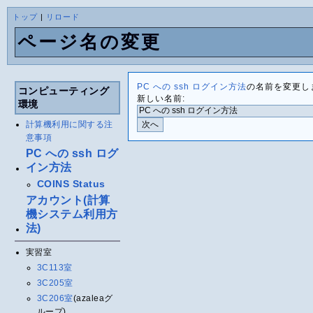
トップ
|
リロード
ページ名の変更
PC への ssh ログイン方法
の名前を変更し
コンピューティング
新しい名前:
環境
計算機利用に関する注
意事項
PC への ssh ログ
イン方法
COINS Status
アカウント(計算
機システム利用方
法)
実習室
3C113室
3C205室
3C206室
(azaleaグ
ループ)