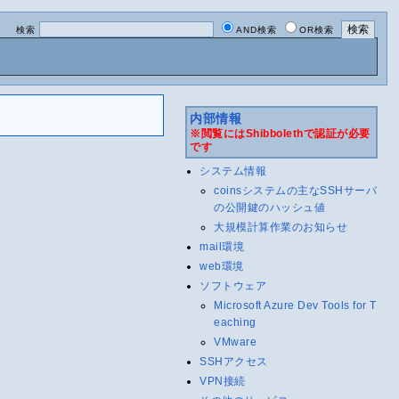
検索
AND検索
OR検索
内部情報
※閲覧にはShibbolethで認証が必要
です
システム情報
coinsシステムの主なSSHサーバ
の公開鍵のハッシュ値
大規模計算作業のお知らせ
mail環境
web環境
ソフトウェア
Microsoft Azure Dev Tools for T
eaching
VMware
SSHアクセス
VPN接続