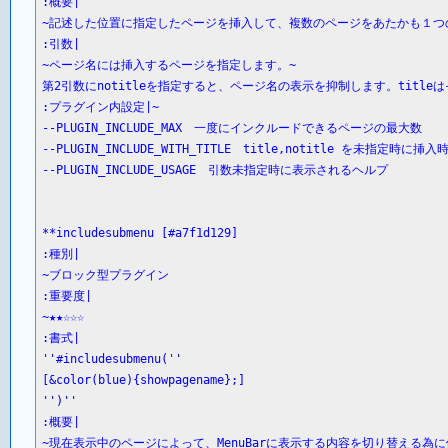
:概要|

~記述した位置に指定したページを挿入して、複数のページをあたかも１つ
:引数|

~ページ名には挿入するページを指定します。~

第2引数にnotitleを指定すると、ページ名の表示を抑制します。titleは
:プラグイン内設定|~

--PLUGIN_INCLUDE_MAX　一度にインクルードできるページの最大数

--PLUGIN_INCLUDE_WITH_TITLE　title,notitle を未指定
--PLUGIN_INCLUDE_USAGE　引数未指定時に表示されるヘルプ

**includesubmenu [#a7f1d129]

:種別|

~ブロック型プラグイン

:重要度|

~★★☆☆☆

:書式|

''#includesubmenu(''

[&color(blue){showpagename};]

'')''

:概要|

~現在表示中のページによって、MenuBarに表示する内容を切り替える為に