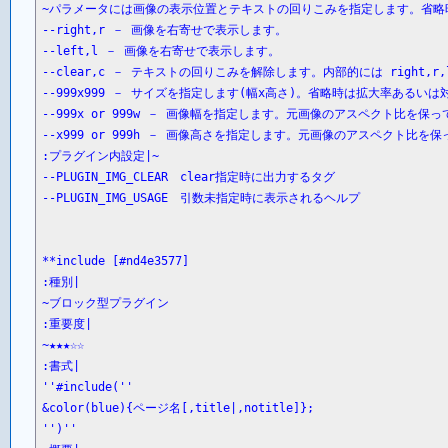
~パラメータには画像の表示位置とテキストの回りこみを指定します。省略時は
--right,r － 画像を右寄せで表示します。

--left,l － 画像を右寄せで表示します。

--clear,c － テキストの回りこみを解除します。内部的には right,r
--999x999 － サイズを指定します(幅x高さ)。省略時は拡大率あるい
--999x or 999w － 画像幅を指定します。元画像のアスペクト比を保
--x999 or 999h － 画像高さを指定します。元画像のアスペクト比を
:プラグイン内設定|~

--PLUGIN_IMG_CLEAR　clear指定時に出力するタグ

--PLUGIN_IMG_USAGE　引数未指定時に表示されるヘルプ

**include [#nd4e3577]

:種別|

~ブロック型プラグイン

:重要度|

~★★★☆☆

:書式|

''#include(''

&color(blue){ページ名[,title|,notitle]};

'')''
