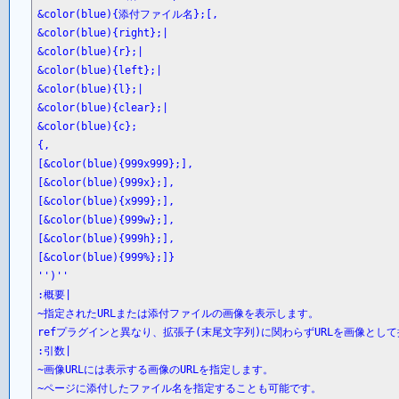
&color(blue){添付ファイル名};[,

&color(blue){right};|

&color(blue){r};|

&color(blue){left};|

&color(blue){l};|

&color(blue){clear};|

&color(blue){c};

{,

[&color(blue){999x999};],

[&color(blue){999x};],

[&color(blue){x999};],

[&color(blue){999w};],

[&color(blue){999h};],

[&color(blue){999%};]}

'')''

:概要|

~指定されたURLまたは添付ファイルの画像を表示します。

refプラグインと異なり、拡張子(末尾文字列)に関わらずURLを画像として
:引数|

~画像URLには表示する画像のURLを指定します。

~ページに添付したファイル名を指定することも可能です。
