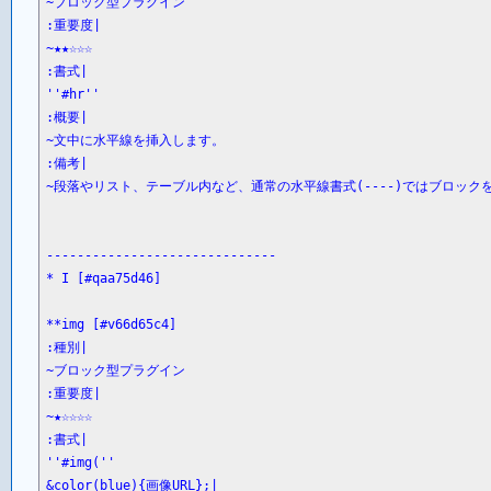
~ブロック型プラグイン

:重要度|

~★★☆☆☆

:書式|

''#hr''

:概要|

~文中に水平線を挿入します。

:備考|

~段落やリスト、テーブル内など、通常の水平線書式(----)ではブロッ
------------------------------

* I [#qaa75d46]

**img [#v66d65c4]

:種別|

~ブロック型プラグイン

:重要度|

~★☆☆☆☆

:書式|

''#img(''

&color(blue){画像URL};|
