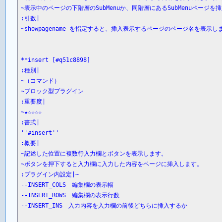
~表示中のページの下階層のSubMenuか、同階層にあるSubMenuページを
:引数|

~showpagename を指定すると、挿入表示するページのページ名を表示
**insert [#q51c8898]

:種別|

~（コマンド）

~ブロック型プラグイン

:重要度|

~★☆☆☆☆

:書式|

''#insert''

:概要|

~記述した位置に複数行入力欄とボタンを表示します。

~ボタンを押下すると入力欄に入力した内容をページに挿入します。

:プラグイン内設定|~

--INSERT_COLS　編集欄の表示幅

--INSERT_ROWS　編集欄の表示行数

--INSERT_INS　入力内容を入力欄の前後どちらに挿入するか
