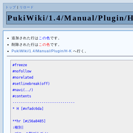
トップ
|
リロード
PukiWiki/1.4/Manual/Plugi
追加された行は
この色
です。
削除された行は
この色
です。
PukiWiki/1.4/Manual/Plugin/H-K
へ行く。
#freeze

#nofollow

#norelated

#setlinebreak(off)

#navi(../)

#contents

------------------------------

* H [#xfadc6da]

**hr [#i56a8485]

:種別|
