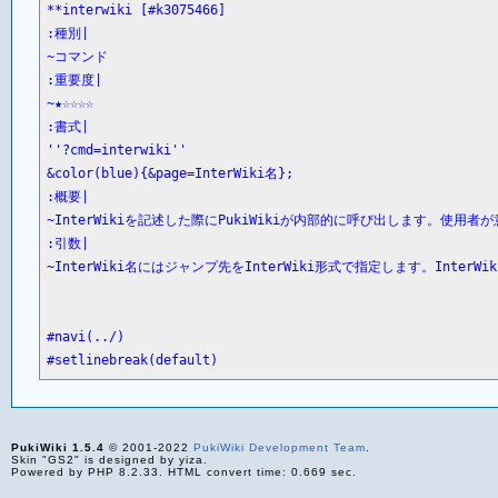
**interwiki [#k3075466]

:種別|

~コマンド

:重要度|

~★☆☆☆☆

:書式|

''?cmd=interwiki''

&color(blue){&page=InterWiki名};

:概要|

~InterWikiを記述した際にPukiWikiが内部的に呼び出します。使用
:引数|

~InterWiki名にはジャンプ先をInterWiki形式で指定します。Inte
#navi(../)

#setlinebreak(default)
PukiWiki 1.5.4
© 2001-2022
PukiWiki Development Team
.
Skin "GS2" is designed by yiza.
Powered by PHP 8.2.33. HTML convert time: 0.669 sec.