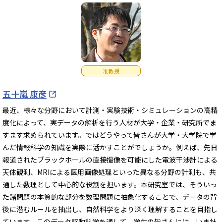
准教授
五十嵐 康彦
最近、様々な分野において計測・実験技術・シミュレーションの高精
度化によって、実データの解析を行う人材が大学・企業・研究所でま
すます求められています。ではどうやって皆さんが大学・大学院で学
んだ情報科学の知識を実際に活かすことがでしょうか。例えば、先日
報道されたブラックホールの直接撮像を可能にした電波干渉計による
天体観測、MRIによる医用画像処理といった異なる分野の計測も、共
通した数理として中心的な役割を担います。本研究室では、そういっ
た諸問題の本質的な部分を数理問題に抽象化することで、データの背
後に潜むルールを抽出し、自然科学をより深く理解することを目指し
ています。このデータ駆動科学を通して、学生の皆さんには、いま社