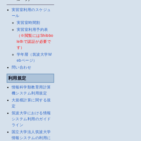
実習室利用のスケジュ
ール
実習室時間割
実習室利用予約表
（※閲覧にはShibbo
lethで認証が必要で
す）
学年暦（筑波大学W
ebページ）
問い合わせ
利用規定
情報科学類教育用計算
機システム利用規定
大規模計算に関する規
定
筑波大学における情報
システム利用のガイド
ライン
国立大学法人筑波大学
情報システムの利用に