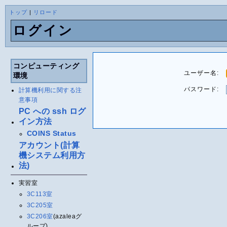
トップ
|
リロード
ログイン
コンピューティング
ユーザー名:
環境
パスワード:
計算機利用に関する注
意事項
PC への ssh ログ
イン方法
COINS Status
アカウント(計算
機システム利用方
法)
実習室
3C113室
3C205室
3C206室
(azaleaグ
ループ)