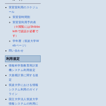
実習室利用のスケジュ
ール
実習室時間割
実習室利用予約表
（※閲覧にはShibbo
lethで認証が必要で
す）
学年暦（筑波大学W
ebページ）
問い合わせ
利用規定
情報科学類教育用計算
機システム利用規定
大規模計算に関する規
定
筑波大学における情報
システム利用のガイド
ライン
国立大学法人筑波大学
情報システムの利用に