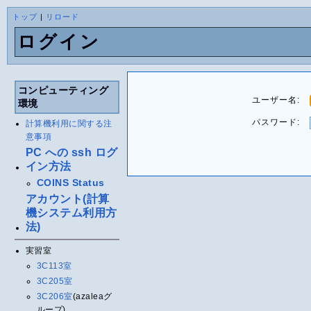
トップ
|
リロード
ログイン
コンピューティング
ユーザー名:
環境
パスワード:
計算機利用に関する注
意事項
PC への ssh ログ
イン方法
COINS Status
アカウント(計算
機システム利用方
法)
実習室
3C113室
3C205室
3C206室
(azaleaグ
ループ)