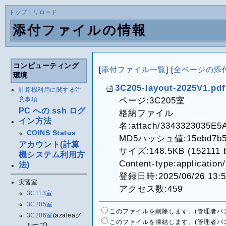
トップ
|
リロード
添付ファイルの情報
コンピューティング
[
添付ファイル一覧
] [
全ページの添
環境
3C205-layout-2025V1.pdf
計算機利用に関する注
ページ:3C205室
意事項
PC への ssh ログ
格納ファイル
イン方法
名:attach/3343323035E
COINS Status
MD5ハッシュ値:15ebd7b589
アカウント(計算
サイズ:148.5KB (152111 b
機システム利用方
Content-type:application/
法)
登録日時:2025/06/26 13:5
実習室
アクセス数:459
3C113室
3C205室
このファイルを削除します。(管理者パ
3C206室
(azaleaグ
このファイルを凍結します。(管理者パ
ループ)