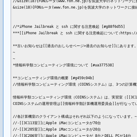
//&size(18){FONルータ(www.fon.ne.jp)を筑波大学のネッ
&size(18){FONルータ(www.fon.ne.jp)を筑波大学のネットワー
//*iPhone Jailbreak と ssh に関する注意喚起 [#g88f6d55]

***[[iPhone Jailbreak と ssh に関する注意喚起について:https://ww
**古いお知らせは[[過去のおしらせページ>過去のお知らせ]]にあります。 [#m
~

~

*情報科学類コンピューティング環境について [#ua377538]

**コンピューティング環境の概要 [#g459c04b]

//情報科学類コンピューティング環境（COINSシステム）は、3つの計算機室（ 
情報科学類コンピューティング環境（COINSシステム）は、実習室（[[3C11
COINSシステムの運用管理は[[情報科学類計算機運用委員会]]が行なってい
//各計算機室のクライアント構成はそれぞれ以下のようになっています。~

//-[[3C113室]]にApple iMacコンピュータが70台

//-[[3C205室]]にApple iMacコンピュータが20台

//-[[3C206室]]にApple iMacコンピュータが 8台とDELL PCが14台
