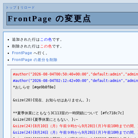
トップ
|
リロード
FrontPage の変更点
追加された行は
この色
です。
削除された行は
この色
です。
FrontPage
へ行く。
FrontPage の差分を削除
#author("2026-08-04T00:50:40+00:00","default:admin","admin
#author("2026-08-04T02:12:42+00:00","default:admin","admin
*おしらせ [#qe9b8f8e]

&size(20){現在、お知らせはありません。};

**夏季休業にともなう3C113室の一時閉鎖について [#fc718c7c]

&size(24){8月10日（月）午前９時から9月28日(月)午前10時までの間、}
&size(24){8月24日（月）午前９時から9月28日(月)午前10時までの間、}