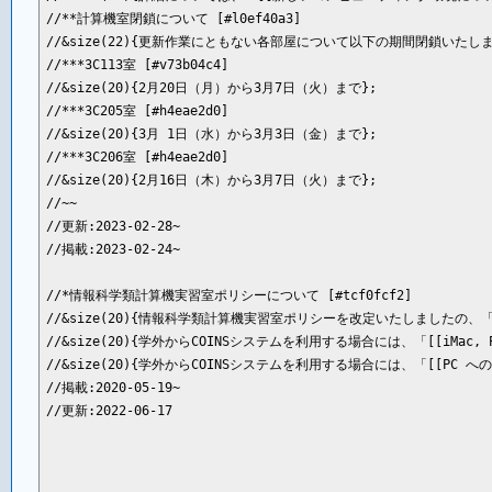
//**計算機室閉鎖について [#l0ef40a3]

//&size(22){更新作業にともない各部屋について以下の期間閉鎖いたします
//***3C113室 [#v73b04c4]

//&size(20){2月20日（月）から3月7日（火）まで};

//***3C205室 [#h4eae2d0]

//&size(20){3月 1日（水）から3月3日（金）まで};

//***3C206室 [#h4eae2d0]

//&size(20){2月16日（木）から3月7日（火）まで};

//~~

//更新:2023-02-28~

//掲載:2023-02-24~

//*情報科学類計算機実習室ポリシーについて [#tcf0fcf2]

//&size(20){情報科学類計算機実習室ポリシーを改定いたしましたの、「
//&size(20){学外からCOINSシステムを利用する場合には、「[[iMac,
//&size(20){学外からCOINSシステムを利用する場合には、「[[PC へ
//掲載:2020-05-19~

//更新:2022-06-17
