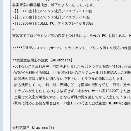
各実習室の機器構成は、以下のようになっています。~

-[[3C113室]]に27インチ液晶ディスプレイ100台

-[[3C205室]]に27インチ液晶ディスプレイ40台

-[[3C206室]]にDELL PC，ディスプレイが各30台

~

実習室でプログラミング等の授業を受けるには、自分の PC を持ち込み、H
//***COINSシステム（サーバ、クライアント、プリンタ等）の現在の状態は[
**実習室使用上の注意 [#u3abb1b1]

-COINSシステム利用中、問題等ありましたら[[トラブル報告>https://www.coins
-実習室を利用する際は、[[実習室利用のスケジュール]]を確認の上ご利
-計算機の電源は絶対に切らないで下さい。トラブルの原因になります。

-誰も使用していない時（特に夜間など）は部屋の照明を切り、節電に努めて
-トラブルが生じたらそのまま放置せず、速やかにサーバ室(3C207)または技
-土足での入室が可能ですが、かならず靴の泥を落してから入室して下さい。
-緊急に対応が必要な場合はサーバ室(3C207)または技術室(3E108)に連