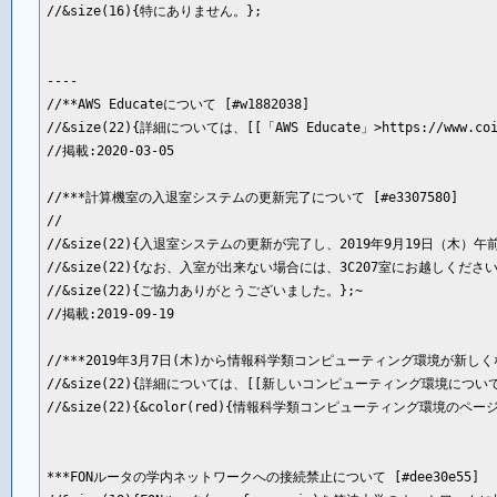
//&size(16){特にありません。};

----

//**AWS Educateについて [#w1882038]

//&size(22){詳細については、[[「AWS Educate」>https://www.coin
//掲載:2020-03-05

//***計算機室の入退室システムの更新完了について [#e3307580]

//

//&size(22){入退室システムの更新が完了し、2019年9月19日（木）
//&size(22){なお、入室が出来ない場合には、3C207室にお越しください。
//&size(22){ご協力ありがとうございました。};~

//掲載:2019-09-19

//***2019年3月7日(木)から情報科学類コンピューティング環境が新しくなりま
//&size(22){詳細については、[[新しいコンピューティング環境について
//&size(22){&color(red){情報科学類コンピューティング環境
***FONルータの学内ネットワークへの接続禁止について [#dee30e55]
