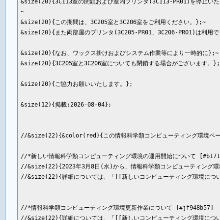
&size(20){3C113室の閉鎖および室内プリンタ(3C113-PR01)を停止いた
~

&size(20){この期間は、3C205室と3C206室をご利用ください。};~

&size(20){また両部屋のプリンタ(3C205-PR01、3C206-PR01)は利用で
&size(20){なお、ワックス掛けおよびシステム作業等により一時的に};~

&size(20){3C205室と3C206室についても閉鎖する場合がございます。};~
&size(20){ご協力お願いいたします。};

&size(12){掲載:2026-08-04};

//&size(22){&color(red){この情報科学類コンピューティン
//*新しい情報科学類コンピューティング環境の運用開始について [#b171b5
//&size(22){2023年3月8日(水)から、情報科学類コンピューティング
//&size(22){詳細については、「[[新しいコンピューティング環境につい
//*情報科学類コンピューティング環境更新作業について [#jf948b57]

//&size(22){詳細については、「[[新しいコンピューティング環境につい