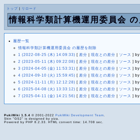
トップ
|
リロード
情報科学類計算機運用委員会 
履歴一覧
情報科学類計算機運用委員会 の履歴を削除
1 (2022-08-25 (木) 14:09:33)
[
差分
|
現在との差分
|
ソース
] by
2 (2023-05-11 (木) 09:22:08)
[
差分
|
現在との差分
|
ソース
] by
3 (2024-04-05 (金) 11:53:31)
[
差分
|
現在との差分
|
ソース
] by
4 (2024-09-10 (火) 15:59:45)
[
差分
|
現在との差分
|
ソース
] by
5 (2024-11-11 (月) 12:12:28)
[
差分
|
現在との差分
|
ソース
] by
6 (2025-04-08 (火) 13:33:12)
[
差分
|
現在との差分
|
ソース
] by
7 (2025-04-11 (金) 14:21:56)
[
差分
|
現在との差分
|
ソース
] by
PukiWiki 1.5.4
© 2001-2022
PukiWiki Development Team
.
Skin "GS2" is designed by yiza.
Powered by PHP 8.2.33. HTML convert time: 14.708 sec.